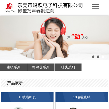
喇叭系列
蜂鸣器系列
咪头系列
产品展示
13唛啦喇叭
18唛啦喇叭