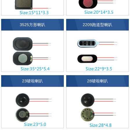
3525方形喇叭
2209跑道型喇叭
23唛啦喇叭
28唛啦喇叭