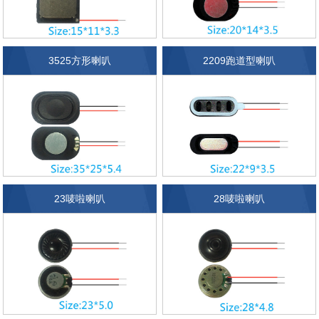
3525方形喇叭
2209跑道型喇叭
23唛啦喇叭
28唛啦喇叭